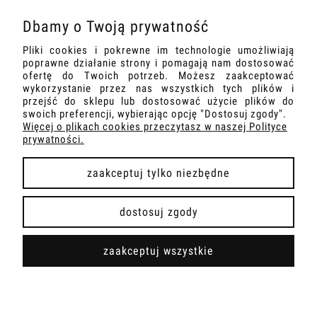
Dbamy o Twoją prywatność
O NAS
Pliki cookies i pokrewne im technologie umożliwiają
poprawne działanie strony i pomagają nam dostosować
INFORMACJE
ofertę do Twoich potrzeb. Możesz zaakceptować
wykorzystanie przez nas wszystkich tych plików i
przejść do sklepu lub dostosować użycie plików do
DOSTAWA I PŁATNOŚCI
swoich preferencji, wybierając opcję "Dostosuj zgody".
Więcej o plikach cookies przeczytasz w naszej Polityce
prywatności.
zaakceptuj tylko niezbędne
pokaż pełną wersję strony
dostosuj zgody
Sklep internetowy Shoper Premium
zaakceptuj wszystkie