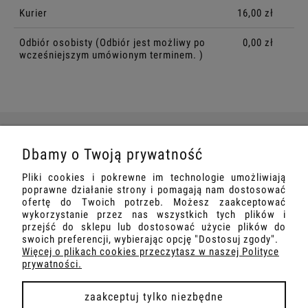
Kurier
16,00 zł
Odbiór osobisty
(Odbiór jest możliwy po
0,00 zł
wcześniejszym umówionym terminem. )
Dbamy o Twoją prywatność
O NAS
Pliki cookies i pokrewne im technologie umożliwiają
poprawne działanie strony i pomagają nam dostosować
INFORMACJE
ofertę do Twoich potrzeb. Możesz zaakceptować
wykorzystanie przez nas wszystkich tych plików i
przejść do sklepu lub dostosować użycie plików do
DOSTAWA I PŁATNOŚCI
swoich preferencji, wybierając opcję "Dostosuj zgody".
Więcej o plikach cookies przeczytasz w naszej Polityce
prywatności.
zaakceptuj tylko niezbędne
pokaż pełną wersję strony