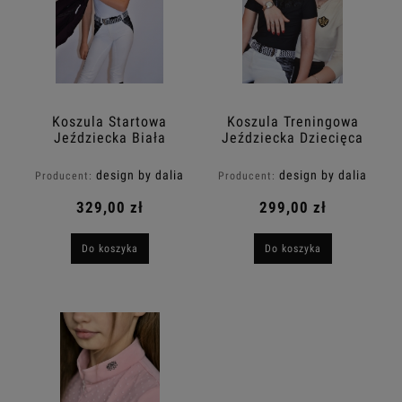
Koszula Startowa
Koszula Treningowa
Jeździecka Biała
Jeździecka Dziecięca
WHITE LUCY KIDS
Techniczna Czarna
Design By Dalia
BLACKBERRY KIDS
design by dalia
design by dalia
Producent:
Producent:
Design By Dalia
329,00 zł
299,00 zł
Do koszyka
Do koszyka