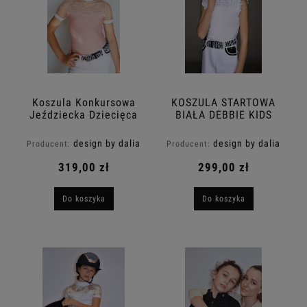
Koszula Konkursowa
KOSZULA STARTOWA
Jeździecka Dziecięca
BIAŁA DEBBIE KIDS
Różowa PINK LUCY
KIDS Design By Dalia
design by dalia
design by dalia
Producent:
Producent:
319,00 zł
299,00 zł
Do koszyka
Do koszyka