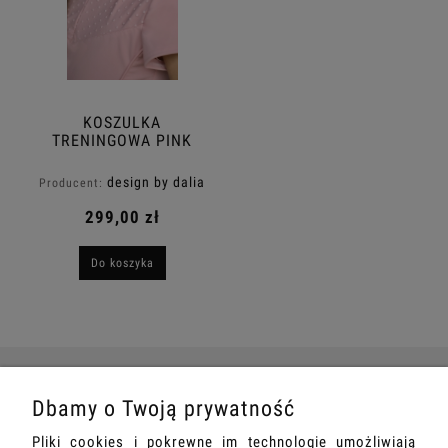
KOSZULKA
TRENINGOWA PINK
NANCY KIDS
design by dalia
Producent:
299,00 zł
Do koszyka
Dbamy o Twoją prywatność
O NAS
Pliki cookies i pokrewne im technologie umożliwiają