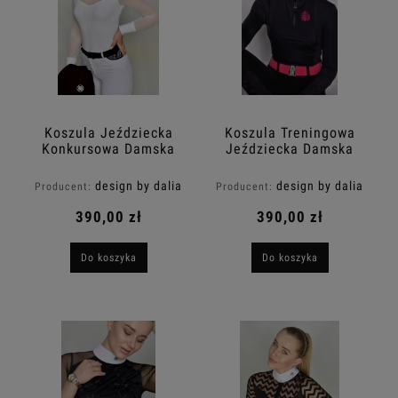
Koszula Jeździecka
Koszula Treningowa
Konkursowa Damska
Jeździecka Damska
COLETTE Biała Design
Flavia czarna z długim
By Dalia
rękawem DESIGN BY
design by dalia
design by dalia
Producent:
Producent:
DALIA
390,00 zł
390,00 zł
Do koszyka
Do koszyka