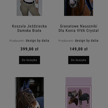
Koszula Jeździecka
Granatowe Nauszniki
Damska Biała
Dla Konia VIVA Crystal
CLARISSA z długim
Glow Design By Dalia
rękawem Design By
design by dalia
design by dalia
Producent:
Producent:
Dalia
399,00 zł
149,00 zł
Do koszyka
Do koszyka