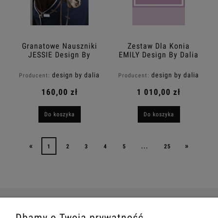
Granatowe Nauszniki
Zestaw Dla Konia
JESSIE Design By
EMILY Design By Dalia
Dalia
design by dalia
design by dalia
Producent:
Producent:
160,00 zł
1 010,00 zł
Do koszyka
Do koszyka
«
»
1
2
3
4
5
...
25
Dbamy o Twoją prywatność