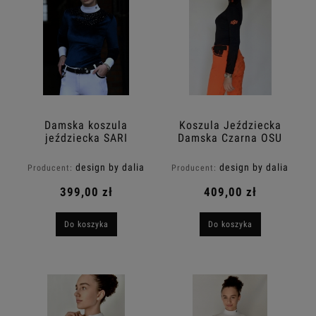
Damska koszula
Koszula Jeździecka
jeździecka SARI
Damska Czarna OSU
Crystal Glow,
Design By Dalia
aksamitna, kryształki,
Personalizowana
design by dalia
design by dalia
Producent:
Producent:
granatowa,
Carolina
konkursowa
399,00 zł
409,00 zł
Do koszyka
Do koszyka