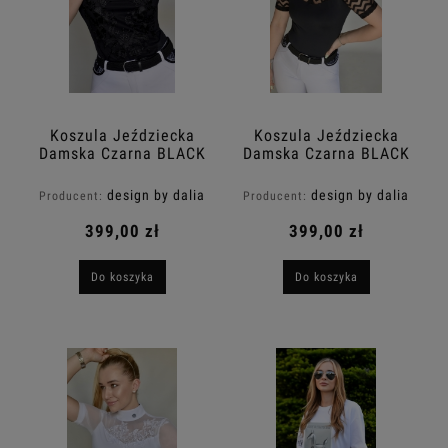
Koszula Jeździecka
Koszula Jeździecka
Damska Czarna BLACK
Damska Czarna BLACK
DIANA z krótkim
SAMAYA z krótkim
rękawem Design By
rękawem Design By
design by dalia
design by dalia
Producent:
Producent:
Dalia
Dalia
399,00 zł
399,00 zł
Do koszyka
Do koszyka