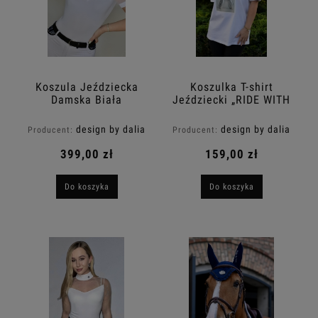
Koszula Jeździecka
Koszulka T-shirt
Damska Biała
Jeździecki „RIDE WITH
KIMBERLY z krótkim
HEART” ART Design By
rękawem Design By
Dalia
design by dalia
design by dalia
Producent:
Producent:
Dalia
399,00 zł
159,00 zł
Do koszyka
Do koszyka