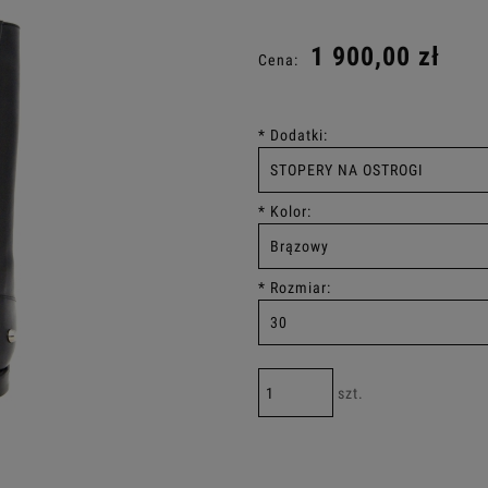
Cena nie zaw
1 900,00 zł
Cena:
płatności
*
Dodatki:
*
Kolor:
*
Rozmiar:
szt.