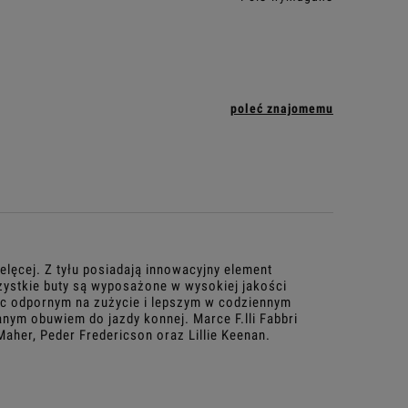
poleć znajomemu
ielęcej. Z tyłu posiadają innowacyjny element
Wszystkie buty są wyposażone w wysokiej jakości
ąc odpornym na zużycie i lepszym w codziennym
nym obuwiem do jazdy konnej. Marce F.lli Fabbri
 Maher, Peder Fredericson oraz Lillie Keenan.