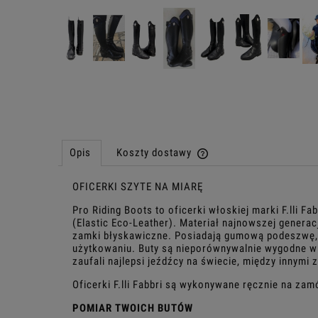
Opis
Koszty dostawy
OFICERKI SZYTE NA MIARĘ
Cena nie zawiera ewentu
płatności
Pro Riding Boots to oficerki włoskiej marki F.lli F
(Elastic Eco-Leather). Materiał najnowszej generac
zamki błyskawiczne. Posiadają gumową podeszwę, k
użytkowaniu. Buty są nieporównywalnie wygodne w 
zaufali najlepsi jeźdźcy na świecie, między innymi 
Oficerki F.lli Fabbri są wykonywane ręcznie na za
POMIAR TWOICH BUTÓW