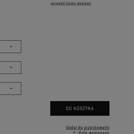
sprawdź formy dostawy
iera ewentualnych kosztów
DO KOSZYKA
dodaj do przechowalni
*
- Pole wymagane