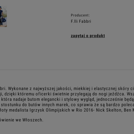
Producent:
F.lli Fabbri
zapytaj o produkt
alnych kosztów
abbri. Wykonane z najwyższej jakości, miekkiej i elastycznej skóry c
ji, dzięki któremu oficerki świetnie przylegają do nogi jeźdźca. 
tóra nadaje butom elegancki i stylowy wygląd, jednocześnie będ
stostunku do butów innych marek, co sprawia że są bardzo poleca
złoty medalista Igrzysk Olimpijskich w Rio 2016- Nick Skelton, Ben
mówienie we Włoszech.