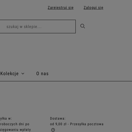
Zarejestruj się
Zaloguj się
Kolekcje
O nas
yłka w:
Dostawa:
 roboczych dni po
od 9,00 zł
- Przesyłka pocztowa
sięgowaniu wpłaty