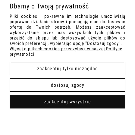
Dbamy o Twoją prywatność
O NAS
Pliki cookies i pokrewne im technologie umożliwiają
poprawne działanie strony i pomagają nam dostosować
INFORMACJE
ofertę do Twoich potrzeb. Możesz zaakceptować
wykorzystanie przez nas wszystkich tych plików i
przejść do sklepu lub dostosować użycie plików do
DOSTAWA I PŁATNOŚCI
swoich preferencji, wybierając opcję "Dostosuj zgody".
Więcej o plikach cookies przeczytasz w naszej Polityce
prywatności.
zaakceptuj tylko niezbędne
pokaż pełną wersję strony
dostosuj zgody
Sklep internetowy Shoper Premium
zaakceptuj wszystkie