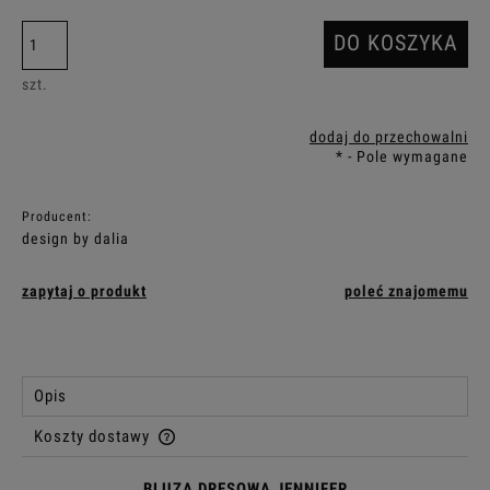
DO KOSZYKA
szt.
dodaj do przechowalni
*
- Pole wymagane
Producent:
design by dalia
zapytaj o produkt
poleć znajomemu
Opis
Koszty dostawy
Cena nie zawiera ewentualnych kosztów płatności
BLUZA DRESOWA JENNIFER