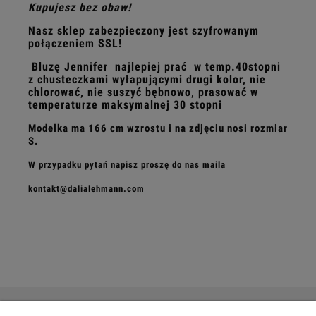
Kupujesz bez obaw!
Nasz sklep zabezpieczony jest szyfrowanym
połączeniem SSL!
Bluzę Jennifer
najlepiej prać
w temp.40stopni
z chusteczkami wyłapującymi drugi kolor
, nie
chlorować, nie suszyć bębnowo, prasować w
temperaturze maksymalnej
30
stopni
Modelka ma 166 cm wzrostu i na zdjęciu nosi rozmiar
S.
W przypadku pytań napisz
proszę
do nas maila
kontakt@dalialehmann.com