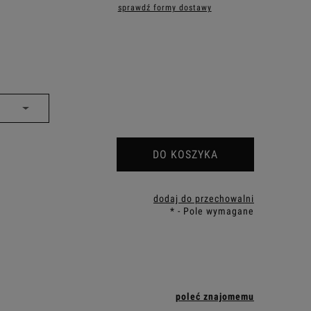
sprawdź formy dostawy
iera ewentualnych kosztów
DO KOSZYKA
dodaj do przechowalni
*
- Pole wymagane
poleć znajomemu