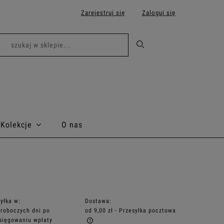
Zarejestruj się
Zaloguj się
Kolekcje
O nas
yłka w:
Dostawa:
 roboczych dni po
od 9,00 zł
- Przesyłka pocztowa
sięgowaniu wpłaty