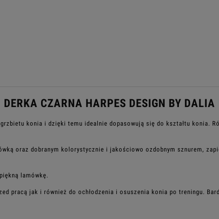
DERKA CZARNA HARPES DESIGN BY DALIA
alnych kosztów
grzbietu konia i dzięki temu idealnie dopasowują się do kształtu konia. 
amówką oraz dobranym kolorystycznie i jakościowo ozdobnym
sznurem, zapię
 piękną lamówkę.
zed pracą jak i również do ochłodzenia i osuszenia konia po treningu. Bar
.