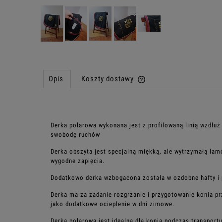
Opis
Koszty dostawy
Cena nie zawiera ewentu
płatności
Derka
polarowa
wykonana jest z profilowaną linią
wzdłuż 
swobodę ruchów
Derka obszyta jest specjalną miękką, ale wytrzymałą l
wygodne zapięcia.
Dodatkowo derka wzbogacona została w ozdobne hafty i
Derka ma za zadanie rozgrzani
e i przygotowanie
konia pr
jako dodatkowe ocieplenie w dni zimowe.
Derka polarowa jest idealna dla konia podczas transportu