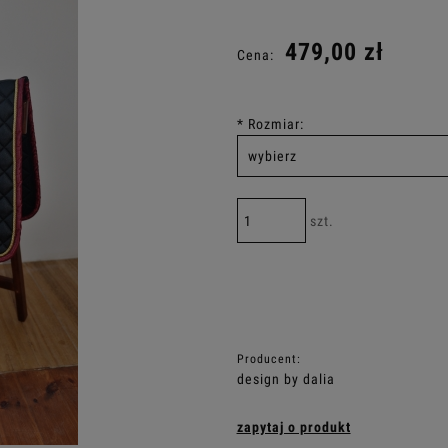
Cena nie zaw
479,00 zł
Cena:
płatności
*
Rozmiar:
szt.
Producent:
design by dalia
zapytaj o produkt