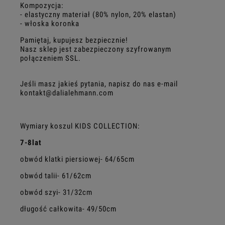
Kompozycja:
- elastyczny materiał (80% nylon, 20% elastan)
- włoska koronka
Pamiętaj, kupujesz bezpiecznie!
Nasz sklep jest zabezpieczony szyfrowanym
połączeniem SSL.
Jeśli masz jakieś pytania, napisz do nas e-mail
kontakt@dalialehmann.com
Wymiary koszul KIDS COLLECTION:
7-8lat
obwód klatki piersiowej- 64/65cm
obwód talii- 61/62cm
obwód szyi- 31/32cm
długość całkowita- 49/50cm