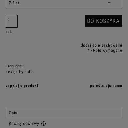
DO KOSZYKA
szt.
dodaj do przechowalni
*
- Pole wymagane
Producent:
design by dalia
zapytaj o produkt
poleć znajomemu
Opis
Koszty dostawy
Cena nie zawiera ewentualnych kosztów płatności