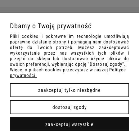
Dbamy o Twoją prywatność
O NAS
Pliki cookies i pokrewne im technologie umożliwiają
poprawne działanie strony i pomagają nam dostosować
INFORMACJE
ofertę do Twoich potrzeb. Możesz zaakceptować
wykorzystanie przez nas wszystkich tych plików i
przejść do sklepu lub dostosować użycie plików do
DOSTAWA I PŁATNOŚCI
swoich preferencji, wybierając opcję "Dostosuj zgody".
Więcej o plikach cookies przeczytasz w naszej Polityce
prywatności.
zaakceptuj tylko niezbędne
pokaż pełną wersję strony
dostosuj zgody
Sklep internetowy Shoper Premium
zaakceptuj wszystkie