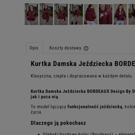
Opis
Koszty dostawy
Kurtka Damska Jeździecka BORDE
Cena nie zawiera ewentu
płatności
Klasyczna, ciepła i dopracowana w każdym detalu.
Kurtka Damska Jeździecka BORDEAUX Design By D
jak i poza nią
.
To model łączący
funkcjonalność jeździecką
, kob
życia.
Dlaczego ją pokochasz
Głęboki bordowy kolor (Bordeaux) – eleganc