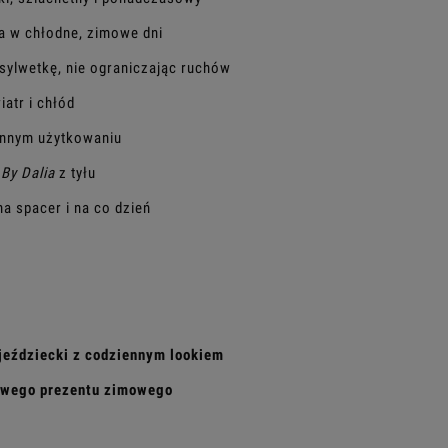
ia w chłodne, zimowe dni
sylwetkę, nie ograniczając ruchów
iatr i chłód
ennym użytkowaniu
By Dalia
z tyłu
 na spacer i na co dzień
”
 jeździecki z codziennym lookiem
owego prezentu zimowego