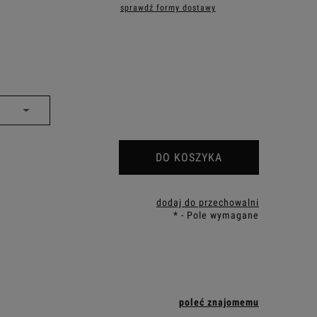
sprawdź formy dostawy
iera ewentualnych kosztów
DO KOSZYKA
dodaj do przechowalni
*
- Pole wymagane
poleć znajomemu