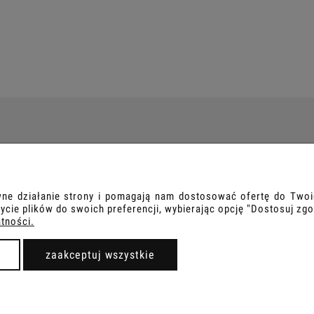
INFORMACJE
DO
Regulaminy
Płat
awne działanie strony i pomagają nam dostosować ofertę do Tw
Polityka prywatności
Dos
ycie plików do swoich preferencji, wybierając opcję "Dostosuj zgo
atności.
FAQ
Kont
zaakceptuj wszystkie
Sklep internetowy Shoper Premium