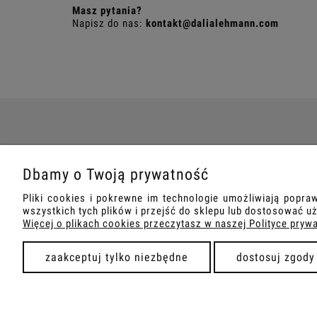
Masz pytania?
Napisz do nas:
kontakt@dalialehmann.com
O NAS
Dbamy o Twoją prywatność
Dalia Lehmann
Pliki cookies i pokrewne im technologie umożliwiają popr
Tabele rozmiarów
wszystkich tych plików i przejść do sklepu lub dostosować uż
Więcej o plikach cookies przeczytasz w naszej Polityce pryw
zaakceptuj tylko niezbędne
dostosuj zgody