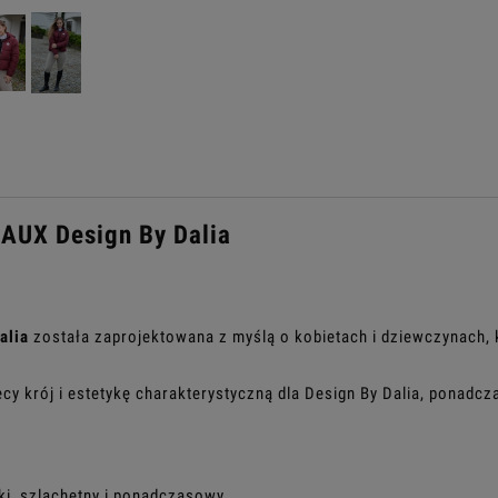
AUX Design By Dalia
alnych kosztów
alia
została zaprojektowana z myślą o kobietach i dziewczynach,
iecy krój i estetykę charakterystyczną dla Design By Dalia, pona
ki, szlachetny i ponadczasowy