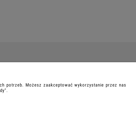
STAWA I PŁATNOŚCI
ności
oich potrzeb. Możesz zaakceptować wykorzystanie przez nas
tawa
dy".
akt