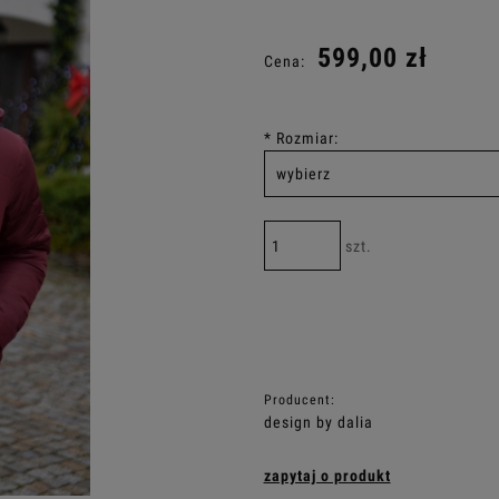
Cena nie zaw
599,00 zł
Cena:
płatności
*
Rozmiar:
szt.
Producent:
design by dalia
zapytaj o produkt