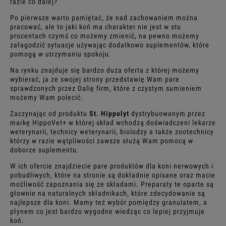
razie co dalej?
Po pierwsze warto pamiętać, że nad zachowaniem można
pracować, ale to jaki koń ma charakter nie jest w stu
procentach czymś co możemy zmienić, na pewno możemy
załagodzić sytuacje używając dodatkowo suplementów, które
pomogą w utrzymaniu spokoju.
Na rynku znajduje się bardzo duża oferta z której możemy
wybierać, ja ze swojej strony przedstawię Wam pare
sprawdzonych przez Dalię firm, które z czystym sumieniem
możemy Wam polecić.
Zaczynając od produktu
St.
Hippolyt
dystrybuowanym przez
markę HippoVet+ w której skład wchodzą doświadczeni lekarze
weterynarii, technicy weterynarii, biolodzy a także zootechnicy
którzy w razie wątpliwości zawsze służą Wam pomocą w
doborze suplementu.
W ich ofercie znajdziecie pare produktów dla koni nerwowych i
pobudliwych, które na stronie są dokładnie opisane oraz macie
możliwość zapoznania się ze składami. Preparaty te oparte są
głownie na naturalnych składnikach, które zdecydowanie są
najlepsze dla koni. Mamy też wybór pomiędzy granulatem, a
płynem co jest bardzo wygodne wiedząc co lepiej przyjmuje
koń.