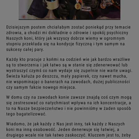
Dzisiejszym postem chciałabym zostać poniekąd przy temacie
zdrowia, a chodzi mi dokładnie o zdrowie i spokój psychiczny
Naszych koni, który jak wszyscy dobrze wiemy w ogromnym
stopniu przekłada się na kondycje fizyczną i tym samym na
sukcesy całej pary.
Każdy kto pracuje z końmi na codzień wie jak bardzo wrażliwe
są to stworzenia i jak łatwo są w stanie się zdenerwować lub
wystraszyć czymś co nam wydaje się zupełnie nie warte uwagi.
Świeża kałuża po deszczu, mały papierek, czy nawet mucha,
nie wspominając o banerach na zawodach, dużej publiczności
czy samym fakcie nowego miejsca.
W domu czy na zawodach konie zawsze znajdą coś czym mogą
się zestresować co natychmiast wpływa na ich koncentracje, a
to na Nasze bezpieczeństwo i nie powinniśmy w żaden sposób
tego bagatelizować.
Wiadomo, że jak każdy z Nas jest inny, tak każdy z Naszych
koni ma inną osobowość. Jeden denerwuje się łatwiej, a
drugiego wcale nie tak łatwo zaskoczyć. Kluczem jest to, żeby