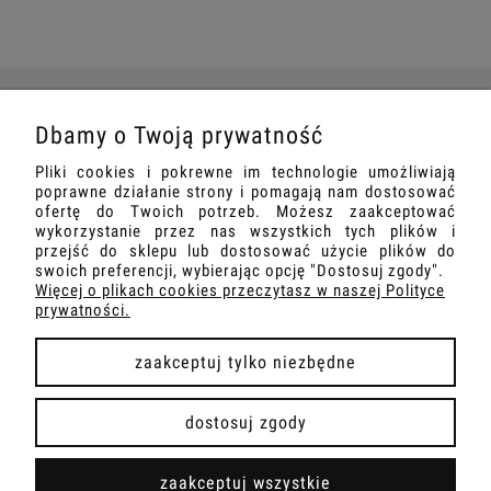
Dbamy o Twoją prywatność
O NAS
Pliki cookies i pokrewne im technologie umożliwiają
poprawne działanie strony i pomagają nam dostosować
INFORMACJE
ofertę do Twoich potrzeb. Możesz zaakceptować
wykorzystanie przez nas wszystkich tych plików i
przejść do sklepu lub dostosować użycie plików do
DOSTAWA I PŁATNOŚCI
swoich preferencji, wybierając opcję "Dostosuj zgody".
Więcej o plikach cookies przeczytasz w naszej Polityce
prywatności.
zaakceptuj tylko niezbędne
pokaż pełną wersję strony
dostosuj zgody
Sklep internetowy Shoper Premium
zaakceptuj wszystkie