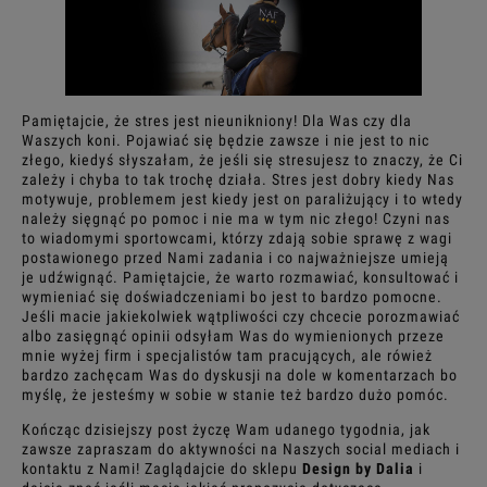
Pamiętajcie, że stres jest nieunikniony! Dla Was czy dla
Waszych koni. Pojawiać się będzie zawsze i nie jest to nic
złego, kiedyś słyszałam, że jeśli się stresujesz to znaczy, że Ci
zależy i chyba to tak trochę działa. Stres jest dobry kiedy Nas
motywuje, problemem jest kiedy jest on paraliżujący i to wtedy
należy sięgnąć po pomoc i nie ma w tym nic złego! Czyni nas
to wiadomymi sportowcami, którzy zdają sobie sprawę z wagi
postawionego przed Nami zadania i co najważniejsze umieją
je udźwignąć. Pamiętajcie, że warto rozmawiać, konsultować i
wymieniać się doświadczeniami bo jest to bardzo pomocne.
Jeśli macie jakiekolwiek wątpliwości czy chcecie porozmawiać
albo zasięgnąć opinii odsyłam Was do wymienionych przeze
mnie wyżej firm i specjalistów tam pracujących, ale rówież
bardzo zachęcam Was do dyskusji na dole w komentarzach bo
myślę, że jesteśmy w sobie w stanie też bardzo dużo pomóc.
Kończąc dzisiejszy post życzę Wam udanego tygodnia, jak
zawsze zapraszam do aktywności na Naszych social mediach i
kontaktu z Nami! Zaglądajcie do sklepu
Design by Dalia
i