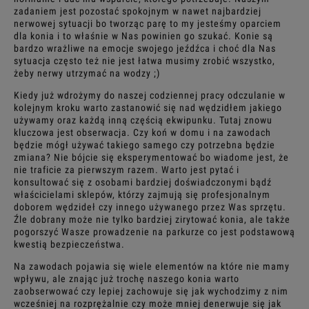
zadaniem jest pozostać spokojnym w nawet najbardziej
nerwowej sytuacji bo tworząc parę to my jesteśmy oparciem
dla konia i to właśnie w Nas powinien go szukać. Konie są
bardzo wrażliwe na emocje swojego jeźdźca i choć dla Nas
sytuacja często też nie jest łatwa musimy zrobić wszystko,
żeby nerwy utrzymać na wodzy ;)
Kiedy już wdrożymy do naszej codziennej pracy odczulanie w
kolejnym kroku warto zastanowić się nad wędzidłem jakiego
używamy oraz każdą inną częścią ekwipunku. Tutaj znowu
kluczowa jest obserwacja. Czy koń w domu i na zawodach
będzie mógł używać takiego samego czy potrzebna będzie
zmiana? Nie bójcie się eksperymentować bo wiadome jest, że
nie traficie za pierwszym razem. Warto jest pytać i
konsultować się z osobami bardziej doświadczonymi bądź
właścicielami sklepów, którzy zajmują się profesjonalnym
doborem wędzideł czy innego używanego przez Was sprzętu.
Źle dobrany może nie tylko bardziej zirytować konia, ale także
pogorszyć Wasze prowadzenie na parkurze co jest podstawową
kwestią bezpieczeństwa.
Na zawodach pojawia się wiele elementów na które nie mamy
wpływu, ale znając już trochę naszego konia warto
zaobserwować czy lepiej zachowuje się jak wychodzimy z nim
wcześniej na rozprężalnie czy może mniej denerwuje się jak