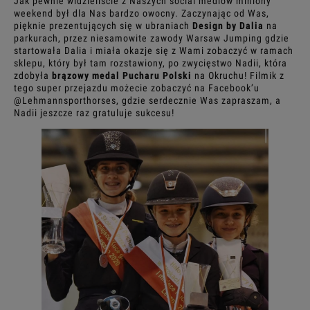
Jak pewnie widzieliście z Naszych social mediów miniony
weekend był dla Nas bardzo owocny. Zaczynając od Was,
pięknie prezentujących się w ubraniach
Design by Dalia
na
parkurach, przez niesamowite zawody Warsaw Jumping gdzie
startowała Dalia i miała okazje się z Wami zobaczyć w ramach
sklepu, który był tam rozstawiony, po zwycięstwo Nadii, która
zdobyła
brązowy medal Pucharu Polski
na Okruchu! Filmik z
tego super przejazdu możecie zobaczyć na Facebook’u
@Lehmannsporthorses, gdzie serdecznie Was zapraszam, a
Nadii jeszcze raz gratuluje sukcesu!