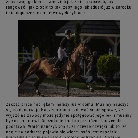
znać swojego konia i wiedzieć jak z nim pracować, jak
reagować i jak zrobić to tak, żeby jego lęk zdusić już w zarodku
i nie dopuszczać do nerwowych sytuacji.
Zacząć pracę nad lękami należy już w domu. Musimy nauczyć
się co denerwuje Naszego konia i zdawać sobie sprawę, że
wyjazd na zawody może jedynie spotęgować jego lęki i musimy
być na to gotowi. Odczulanie koni na przeróżne bodźce do
podstawa. Warto nauczyć konia, że dziwne dźwięki lub to, że
nagle na parkurze pojawia się więcej osób jest zupełnie
normalne i dać mu wsparcie, którego potrzebuje. Naszym