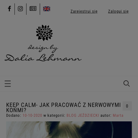
Zarejestruj się
Zaloguj się
KEEP CALM- JAK PRACOWAĆ Z NERWOWYMI
0
KOŃMI?
Dodano:
10-10-2020
w kategorii:
BLOG JEŹDZIECKI
autor:
Marta